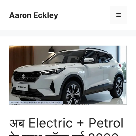
Skip
to
Aaron Eckley
Menu
content
अब Electric + Petrol