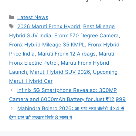
Categories
Latest News
Tags
2026 Maruti Fronx Hybrid
,
Best Mileage
Hybrid SUV India
,
Fronx 570 Degree Camera
,
Fronx Hybrid Mileage 35 KMPL
,
Fronx Hybrid
Price India
,
Maruti Fronx 12 Airbags
,
Maruti
Fronx Electric Petrol
,
Maruti Fronx Hybrid
Launch
,
Maruti Hybrid SUV 2026
,
Upcoming
Maruti Hybrid Car
Infinix 5G Smartphone Revealed: 300MP
Camera and 6000mAh Battery for Just ₹12,999
Mahindra Bolero 2026: आ गया नया बोलेरो 4×4 से
देगा थार को टक्कर सिर्फ 8 लाख में